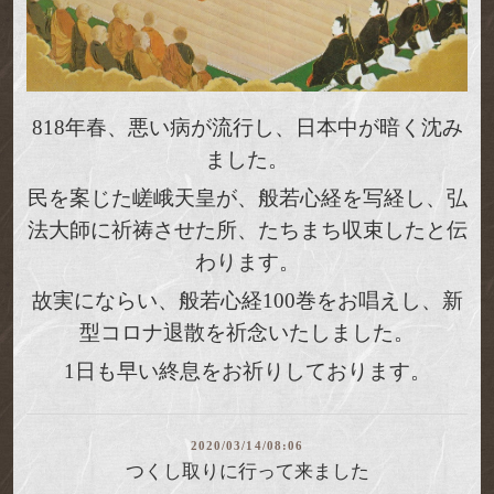
818年春、悪い病が流行し、日本中が暗く沈み
ました。
民を案じた嵯峨天皇が、般若心経を写経し、弘
法大師に祈祷させた所、たちまち収束したと伝
わります。
故実にならい、般若心経100巻をお唱えし、新
型コロナ退散を祈念いたしました。
1日も早い終息をお祈りしております。
2020/03/14/08:06
つくし取りに行って来ました