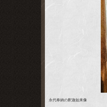
永代奉納の釈迦如来像