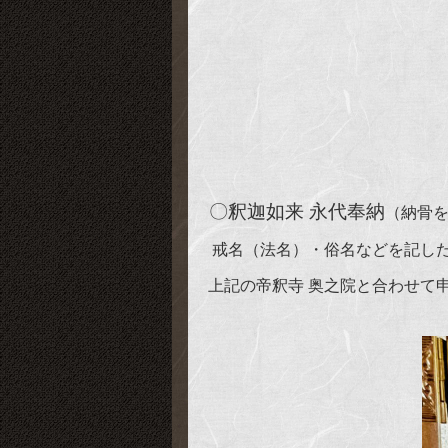
〇
釈迦如来 永代奉納
（納骨
戒名（法名）・俗名などを記し
上記の帝釈寺 奥之院と合わせて