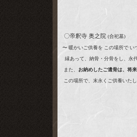
〇帝釈寺 奥之院
(合祀墓)
〜 暖かいご供養を この場所で 
縁あって、納骨・分骨をし、永
また、
お納めしたご遺骨は、将来
この場所で、末永くご供養いたし