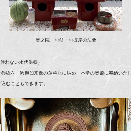
奥之院 お盆・お彼岸の法要
を伴わない永代供養）
た巻紙を、釈迦如来像の蓮華座に納め、本堂の奥殿に奉納いた
申込むこともできます。