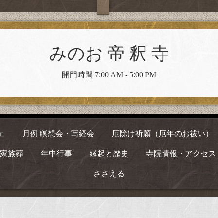
みのお 帝 釈 寺
開門時間 7:00 AM - 5:00 PM
ェ
月例 瞑想会・写経会
厄除け祈願（厄年のお祓い）
で家族葬
年中行事
縁起と歴史
寺院情報・アクセス
ささえる