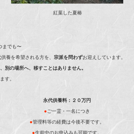
紅葉した夏椿
いつまでも〜
代供養を希望される方を、
宗派を問わず
お迎えしています。
、別の場所へ、移すことはありません。
ます。
永代供養料：２０万円
●
ご一霊・一名につき
●
管理料等の経費は今後不要です。
●
生前中のお申込みも可能です。