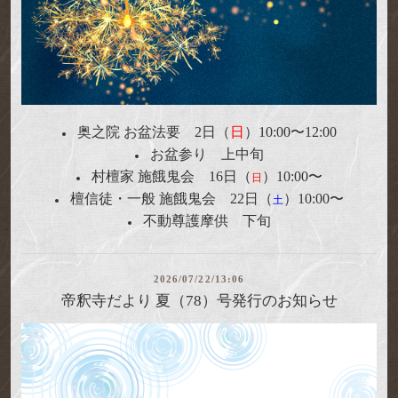
奥之院 お盆法要 2日（
日
）10:00
〜
12:00
お盆参り 上中旬
村檀家 施餓鬼会 16日（
）10:00〜
日
檀信徒・一般 施餓鬼会 2
2
日（
）10:00〜
土
不動尊護摩供
下旬
2026/07/22/13:06
帝釈寺だより 夏（78）号発行のお知らせ